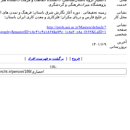
پژوهشگاه میراث‌فرهنگی و گردشگری
زمینه تحقیقاتی : دوره آغاز نگارش شرق باستان؛ فرهنگ و تمدن های ایران باستان
در خلیج فارس و دریای مکران؛ فلزکاری و معدن کاری ایران باستان؛
http://profs.aui.ac.ir/Masters/default/?
action=Biography&masterID=c۸c۴۱c۴a۱۸۶۷۵a۷۴e۰۱c۸a۲۰e۸a۰f۶۶۲&LaID=۱
۱۴۰۱/۶/۹
[
خروج
] [
]
برگشت به فهرست افراد
URL: