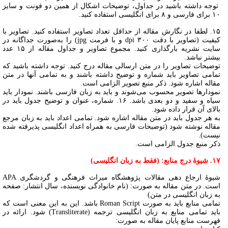
توجه داشته باشید در جداول، توضیحات اشکال از همین دو فونت و سایز
۱۰ برای فارسی و ۸ برای انگلیسی استفاده کنید.
۱۵. لطفا در نگارش مقاله از حداقل تعداد تصاویر استفاده کنید. تصاویر با
کیفیت (تصاویر با دقت ۳۰۰ dpi و با فرمت jpg) را به‌صورت جداگانه در
سایت نشریه بارگذاری کنید. مجموع تصاویر و جداول مقاله از ۱۵ عدد
بیشتر نباشد.
توضیحات تصاویر را در متن ارسالی مقاله درج کنید. توجه داشته باشید که
تمامی تصاویر باید شماره و توضیح داشته باشند و به تمامی آنها در متن
مقاله اشاره شود. ذکر منبع تصویر الزامی است.
نمودارها تصویر محسوب می‌شوند و باید به زبان فارسی باشند. نمودار باید
سیاه و سفید و دو بعدی باشد. ۱۶. شماره، عنوان و توضیح جدول باید در
بالای آن قرار داده شود.
به هر جدول باید در متن مقاله اشاره شود. تمامی اعداد باید به زبان مرجع
مقاله نوشته شود (توضیحات فارسی به همراه اعداد انگلیسی پذیرفته شده
نیست).
ذکر منبع جدول الزامی است.
۱۷. شیوۀ درج منابع: (فقط به زبان انگلیسی)
شیوۀ ارجاع دهی مقالات پژوهشگاه میراث فرهنگی و گردشگری APA
است. در متن مقاله به صورت: (نام خانوادگی نویسنده، سال انتشار: صفحه
به زبان انگلیسی در متن)
تمامی منابع باید به صورت Roman Script باشد. این به این معنی است که
باید تمامی منابع به زبان انگلیسی ترجمه (Transliterate) شود. ارائه در
فهرست منابع پایان مقاله به صورت: