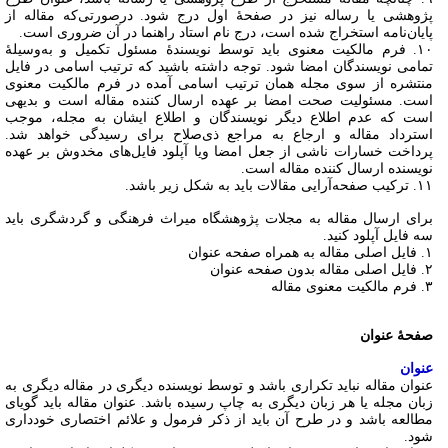
پژوهشی یا رساله نیز در صفحۀ اول درج شود. درصورتی‌که مقاله از
پایان‌نامه استخراج شده است، درج نام استاد راهنما در آن ضروری است.
۱۰. فرم مالکیت معنوی باید توسط نویسندۀ مسئول تکمیل و به‌وسیلۀ
تمامی نویسندگان امضا شود. توجه داشته باشید که ترتیب اسامی در فایل
منتشره از سوی مجله همان ترتیب اسامی آمده در فرم مالکیت معنوی
است. مسئولیت صحت امضا بر عهده ارسال کننده مقاله است و بدیهی
است که عدم اطلاع دیگر نویسندگان و اطلاع ایشان به مجله، موجب
استرداد مقاله و ارجاع به مراجع ذی‌صلاح برای رسیدگی خواهد شد.
پرداخت خسارات ناشی از جعل امضا ویا آپلود فایل‌های مخدوش بر عهده
نویسنده ارسال کننده مقاله است.
۱۱. ترکیب صفحه‌آرایی مقالات باید به شکل زیر باشد.
برای ارسال مقاله به مجلات پژوهشگاه میراث فرهنگی و گردشگری باید
سه فایل آپلود کنید.
۱. فایل اصلی مقاله به همراه صفحه عنوان
۲. فایل اصلی مقاله بدون صفحه عنوان
۳. فرم مالکیت معنوی مقاله
صفحۀ عنوان
عنوان
عنوان مقاله نباید تکراری باشد و توسط نویسنده دیگری در مقاله دیگری به
زبان مجله یا هر زبان دیگری به چاپ رسیده باشد. عنوان مقاله باید گویای
مطالعه باشد و در طرح آن باید از ذکر فرمول و علائم اختصاری خودداری
شود.