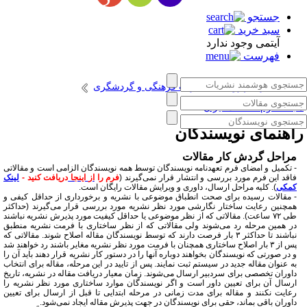
جستجو
سبد خرید
آیتمی وجود ندارد
فهرست
انتشارات پژوهشگاه میراث فرهنگی و گردشگری
جله علوم حفاظت ایران
اهنمای نویسندگان
مراحل گردش کار مقالات
- تکمیل و امضای فرم تعهدنامه نویسندگان توسط همه نویسندگان الزامی است و مقالاتی
فاقد این فرم مورد بررسی و انتشار قرار نمی‌گیرند (
فرم را
از
اینجا
دریافت کنید -
لینک
کمکی
). کلیه مراحل ارسال، داوری و ویرایش مقالات رایگان است.
- مقالات رسیده برای صحت انطباق موضوعی با نشریه و برخورداری از حداقل کیفی و
همچنین رعایت ساختار نگارشی مورد نظر نشریه مورد بررسی قرار می‌گیرند (حداکثر
طی ۷۲ ساعت). مقالاتی که از نظر موضوعی یا حداقل کیفیت مورد پذیرش نشریه نباشند
در همین مرحله رد می‌شوند ولی مقالاتی که از نظر ساختاری با فرمت نشریه منطبق
نباشند تا حداکثر ۳ بار فرصت دارند که توسط نویسندگان مقاله اصلاح شوند. مقالاتی که
پس از ۳ بار اصلاح ساختاری همچنان با فرمت مورد نظر نشریه مغایر باشند رد خواهند شد
و در صورتی که نویسندگان بخواهند دوباره آنها را در دستور کار نشریه قرار دهند باید آن را
به عنوان مقاله جدید در سیستم ثبت نمایند. پس از تایید در این مرحله، مقاله برای انتخاب
داوران تخصصی برای سردبیر ارسال می‌شوند. زمان معیار دریافت مقاله در نشریه، تاریخ
ارسال آن برای تعیین داور است و اگر نویسندگان موارد ساختاری مورد نظر نشریه را
رعایت نکنند و مقاله برای مدت زمانی در مرحله ابتدایی تا قبل از ارسال برای تعیین
داوران باقی بماند، حقی برای نویسندگان در جهت پذیرش مقاله ایجاد نمی‌شود.