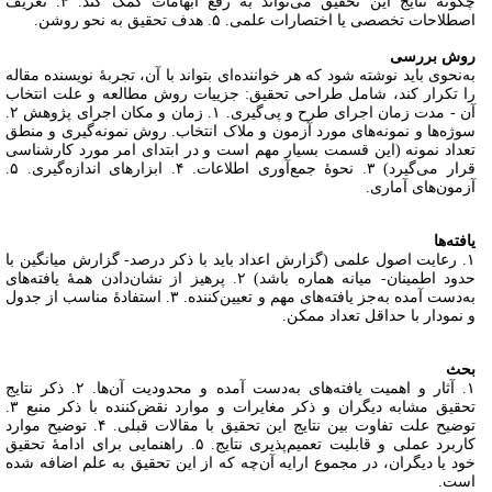
چگونه نتایج این تحقیق می‌تواند به رفع ابهامات کمک کند. ۴. تعریف
اصطلاحات تخصصی یا اختصارات علمی. ۵. هدف تحقیق به نحو روشن.
روش بررسی
به‌نحوی باید نوشته شود که هر خواننده‌ای بتواند با آن، تجربۀ نویسنده مقاله
را تکرار کند، شامل طراحی تحقیق: جزییات روش مطالعه و علت انتخاب
آن - مدت زمان اجرای طرح و پی‌گیری. ۱. زمان و مکان اجرای پژوهش ۲.
سوژه‌ها و نمونه‌های مورد آزمون و ملاک انتخاب. روش نمونه‌گیری و منطق
تعداد نمونه (این قسمت بسیار مهم است و در ابتدای امر مورد کارشناسی
قرار می‌گیرد) ۳. نحوۀ جمع‌آوری اطلاعات. ۴. ابزارهای اندازه‌گیری. ۵.
آزمون‌های آماری.
یافته‌ها
۱. رعایت اصول علمی (گزارش اعداد باید با ذکر درصد- گزارش میانگین با
حدود اطمینان- میانه هماره باشد) ۲. پرهیز از نشان‌دادن همۀ یافته‌های
به‌دست آمده به‌جز یافته‌های مهم و تعیین‌کننده. ۳. استفادۀ مناسب از جدول
و نمودار با حداقل تعداد ممکن.
بحث
۱. آثار و اهمیت یافته‌های به‌دست آمده و محدودیت آن‌ها. ۲. ذکر نتایج
تحقیق مشابه دیگران و ذکر مغایرات و موارد نقض‌کننده با ذکر منبع ۳.
توضیح علت تفاوت بین نتایج این تحقیق با مقالات قبلی. ۴. توضیح موارد
کاربرد عملی و قابلیت تعمیم‌پذیری نتایج. ۵. راهنمایی برای ادامۀ تحقیق
خود یا دیگران، در مجموع ارایه آن‌چه که از این تحقیق به علم اضافه شده
است.