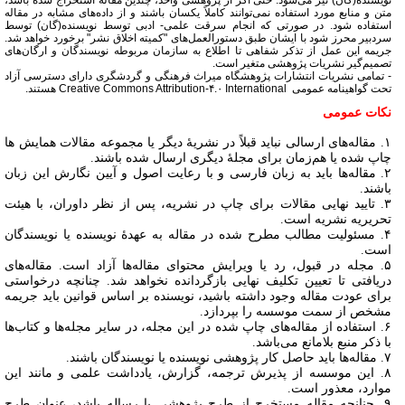
نویسنده(گان) نیز می‌شود. حتی اگر از پژوهشی واحد، چندین مقاله استخراج شده باشد،
متن و منابع مورد استفاده نمی‌توانند کاملاً یکسان باشند و از داده‌های مشابه در مقاله
استفاده شود. در صورتی که انجام سرقت علمی- ادبی توسط نویسنده(گان) توسط
سردبیر محرز شود با ایشان طبق دستورالعمل‌های "کمیته اخلاق نشر" برخورد خواهد شد.
جریمه این عمل از تذکر شفاهی تا اطلاع به سازمان مربوطه نویسندگان و ارگان‌های
تصمیم‌گیر نشریات پژوهشی متغیر است.
- تمامی نشریات انتشارات پژوهشگاه میراث فرهنگی و گردشگری دارای دسترسی آزاد
تحت گواهینامه عمومی
Creative Commons Attribution-۴.۰ International
هستند.
نکات عمومی
۱. مقاله‌های ارسالی نباید قبلاً در نشریۀ دیگر یا مجموعه مقالات همایش ها
چاپ شده یا هم‌زمان برای مجلۀ دیگری ارسال شده باشند.
۲. مقاله‌ها باید به زبان فارسی و با رعایت اصول و آیین نگارش این زبان
باشند.
۳. تایید نهایی مقالات برای چاپ در نشریه، پس از نظر داوران، با هیئت
تحریریه نشریه است.
۴. مسئولیت مطالب مطرح شده در مقاله به عهدۀ نویسنده یا نویسندگان
است.
۵. مجله در قبول، رد یا ویرایش محتوای مقاله‌ها آزاد است. مقاله‌های
دریافتی تا تعیین تکلیف نهایی بازگردانده نخواهد شد. چنانچه درخواستی
برای عودت مقاله وجود داشته باشید، نویسنده بر اساس قوانین باید جریمه
مشخص از سمت موسسه را بپردازد.
۶. استفاده از مقاله‌های چاپ شده در این مجله، در سایر مجله‌ها و کتاب‌ها
با ذکر منبع بلامانع می‌باشد.
۷. مقاله‌ها باید حاصل کار پژوهشی نویسنده یا نویسندگان باشند.
۸. این موسسه از پذیرش ترجمه، گزارش، یادداشت علمی و مانند این
موارد، معذور است.
۹. چنانچه مقاله مستخرج از طرح پژوهشی یا رساله باشد، عنوان طرح