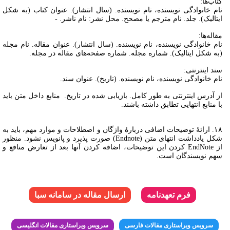
کتاب‌ها:
نام خانوادگی نویسنده، نام نویسنده. (سال انتشار). عنوان کتاب (به شکل
ایتالیک). جلد. نام مترجم یا مصحح. محل نشر: نام ناشر. -
مقاله‌ها:
نام خانوادگی نویسنده، نام نویسنده. (سال انتشار). عنوان مقاله. نام مجله
(به شکل ایتالیک). شماره مجله. شماره صفحه‌های مقاله در مجله.
سند اینترنتی:
نام خانوادگی نویسنده، نام نویسنده. (تاریخ). عنوان سند.
از آدرس اینترنتی به طور کامل. بازیابی شده در تاریخ. منابع داخل متن باید
با منابع انتهایی تطابق داشته باشند.
۱۸. ارائۀ توضیحات اضافی دربارۀ واژگان و اصطلاحات و موارد مهم، باید به
شکل یادداشت انتهای متن (Endnote) صورت پذیرد و پانویس نشود. منظور
از EndNote کردن این توضیحات، اضافه کردن آنها بعد از تعارض منافع و
سهم نویسندگان است.
فرم تعهدنامه
ارسال مقاله در سامانه سبا
سرویس ویراستاری مقالات فارسی
سرویس ویراستاری مقالات انگلیسی