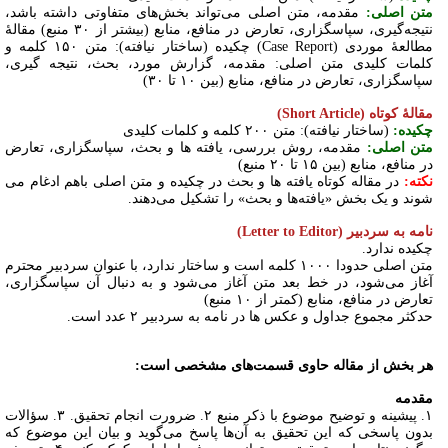
متن اصلی:
مقدمه، متن اصلی می‌تواند بخش‌های متفاوتی داشته باشد،
نتیجه‌گیری، سپاسگزاری، تعارض در منافع، منابع (بیشتر از ۳۰ منبع) مقالۀ
مطالعۀ موردی (Case Report) چکیده (ساختار نیافته): متن ۱۵۰ کلمه و
کلمات کلیدی متن اصلی: مقدمه، گزارش مورد، بحث، نتیجه گیری،
سپاسگزاری، تعارض در منافع، منابع (بین ۱۰ تا ۳۰)
مقالۀ کوتاه (Short Article)
چکیده:
(ساختار نیافته): متن ۲۰۰ کلمه و کلمات کلیدی
متن اصلی:
مقدمه، روش بررسی، یافته ها و بحث، سپاسگزاری، تعارض
در منافع، منابع (بین ۱۵ تا ۲۰ منبع)
نکته:
در مقاله کوتاه یافته ها و بحث در چکیده و متن اصلی باهم ادغام می
شوند و یک بخش «یافته‌ها و بحث» را تشکیل می‌دهند.
نامه به سردبیر (Letter to Editor)
چکیده ندارد.
متن اصلی حدودا ۱۰۰۰ کلمه است و ساختار ندارد، با عنوان سردبیر محترم
آغاز می‌شود، در خط بعد متن آغاز می‌شود و به دنبال آن سپاسگزاری،
تعارض در منافع، منابع (کمتر از ۱۰ منبع)
حدکثر مجموع جداول و عکس ها در نامه به سردبیر ۲ عدد است.
هر بخش از مقاله حاوی قسمت‌های مشخصی است:
مقدمه
۱. پیشینه و توضیح موضوع با ذکر منبع ۲. ضرورت انجام تحقیق. ۳. سؤالات
بدون پاسخی که این تحقیق به آن‌ها پاسخ می‌گوید و بیان این موضوع که