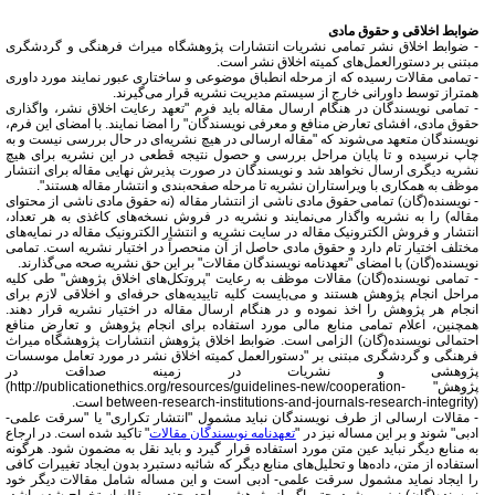
ضوابط اخلاقی و حقوق مادی
- ضوابط اخلاق نشر تمامی نشریات انتشارات پژوهشگاه میراث فرهنگی و گردشگری
مبتنی بر دستورالعمل‌های کمیته اخلاق نشر است.
- تمامی مقالات رسیده که از مرحله انطباق موضوعی و ساختاری عبور نمایند مورد داوری
همتراز توسط داورانی خارج از سیستم مدیریت نشریه قرار می‌گیرند.
- تمامی نویسندگان در هنگام ارسال مقاله باید
فرم "تعهد رعایت اخلاق نشر، واگذاری
حقوق مادی، افشای تعارض منافع و معرفی نویسندگان"
را امضا نمایند. با امضای این فرم،
نویسندگان متعهد می‌شوند که "مقاله ارسالی در هیچ نشریه‌ای در حال بررسی نیست و به
چاپ نرسیده و تا پایان مراحل بررسی و حصول نتیجه قطعی در این نشریه برای هیچ
نشریه دیگری ارسال نخواهد شد و نویسندگان در صورت پذیرش نهایی مقاله برای انتشار
موظف به همکاری با ویراستاران نشریه تا مرحله صفحه‌بندی و انتشار مقاله هستند".
- نویسنده(گان) تمامی حقوق مادی ناشی از انتشار مقاله (نه حقوق مادی ناشی از محتوای
مقاله) را به نشریه واگذار می‌نمایند و نشریه در فروش نسخه‌های کاغذی به هر تعداد،
انتشار و فروش الکترونیک مقاله در سایت نشریه و انتشار الکترونیک مقاله در نمایه‌های
مختلف اختیار تام دارد و حقوق مادی حاصل از آن منحصراً در اختیار نشریه است. تمامی
نویسنده‌(گان) با امضای
"تعهدنامه نویسندگان مقالات"
بر این حق نشریه صحه می‌گذارند.
- تمامی نویسنده(گان) مقالات موظف به رعایت "
پروتکل‌های اخلاق پژوهش
" طی کلیه
مراحل انجام پژوهش هستند و می‌بایست کلیه تاییدیه‌های حرفه‌ای و اخلاقی لازم برای
انجام هر پژوهش را اخذ نموده و در هنگام ارسال مقاله در اختیار نشریه قرار دهند.
همچنین، اعلام تمامی منابع مالی مورد استفاده برای انجام پژوهش و تعارض منافع
احتمالی نویسنده(گان) الزامی است. ضوابط اخلاق پژوهش انتشارات پژوهشگاه میراث
فرهنگی و گردشگری مبتنی بر "دستورالعمل کمیته اخلاق نشر در مورد تعامل موسسات
پژوهشی و نشریات در زمینه صداقت در
پژوهش"
(http://publicationethics.org/resources/guidelines-new/cooperation-
between-research-institutions-and-journals-research-integrity)
است.
- مقالات ارسالی از طرف نویسندگان نباید مشمول "انتشار تکراری" یا "سرقت علمی-
ادبی" شوند و بر این مساله نیز در "
تعهدنامه نویسندگان مقالات
" تاکید شده است. در ارجاع
به منابع دیگر نباید عین متن مورد استفاده قرار گیرد و باید نقل به مضمون شود. هرگونه
استفاده از متن، داده‌ها و تحلیل‌های منابع دیگر که شائبه دستبرد بدون ایجاد تغییرات کافی
را ایجاد نماید مشمول سرقت علمی- ادبی است و این مساله شامل مقالات دیگر خود