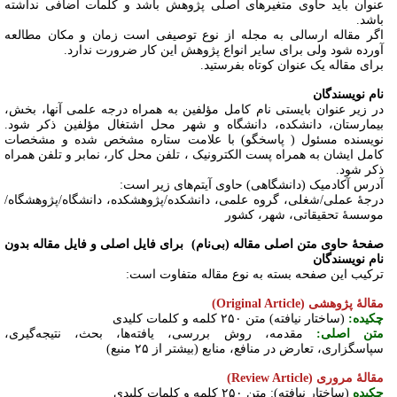
عنوان باید حاوی متغیرهای اصلی پژوهش باشد و کلمات اضافی نداشته
باشد.
اگر مقاله ارسالی به مجله از نوع توصیفی است زمان و مکان مطالعه
آورده شود ولی برای سایر انواع پژوهش این کار ضرورت ندارد.
برای مقاله یک عنوان کوتاه بفرستید.
نام نویسندگان
در زیر عنوان بایستی نام کامل مؤلفین به همراه درجه علمی آنها، بخش،
بیمارستان، دانشکده، دانشگاه و شهر محل اشتغال مؤلفین ذکر شود.
نویسنده مسئول ( پاسخگو) با علامت ستاره مشخص شده و مشخصات
کامل ایشان به همراه پست الکترونیک ، تلفن محل کار، نمابر و تلفن همراه
ذکر شود.
آدرس آکادمیک (دانشگاهی) حاوی آیتم‌های زیر است:
درجۀ عملی/شغلی، گروه علمی، دانشکده/پژوهشکده، دانشگاه/پژوهشگاه/
موسسۀ تحقیقاتی، شهر، کشور
صفحۀ حاوی متن اصلی مقاله (بی‌نام) برای فایل اصلی و فایل مقاله بدون
نام نویسندگان
ترکیب این صفحه بسته به نوع مقاله متفاوت است:
مقالۀ پژوهشی (Original Article)
چکیده:
(ساختار نیافته) متن ۲۵۰ کلمه و کلمات کلیدی
متن اصلی:
مقدمه، روش بررسی، یافته‌ها، بحث، نتیجه‌گیری،
سپاسگزاری، تعارض در منافع، منابع (بیشتر از ۲۵ منبع)
مقالۀ مروری (Review Article)
چکیده
(ساختار نیافته): متن ۲۵۰ کلمه و کلمات کلیدی