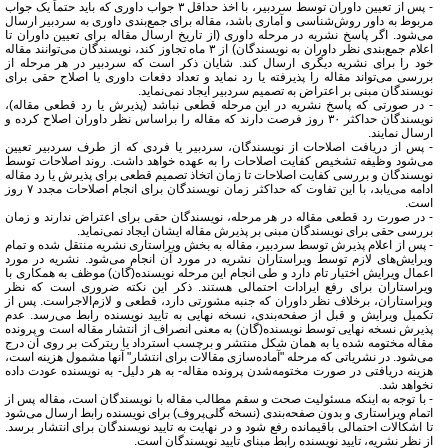
- پس از تعیین داوران توسط سردبیر، با اخذ حداقل ۳ جواب داوری که باید حتماً یک جواب
مربوط به داور روش‌شناسی و آماری باشد، مقاله برای جمع‌بندی داوری به سردبیر ارسال
می‌شود. اگر پاسخ نشریه در مرحله داوری (از تاریخ ارسال مقاله برای تعیین داوران تا
اعلام جمع‌بندی نظر داوران به نویسندگان) از ۳ ماه تجاوز کند، نویسندگان می‌توانند مقاله
خود را برای نشریه دیگری ارسال کند. شایان ذکر است که سردبیر در هر مرحله از
بررسی می‌تواند مقاله را پذیرفته یا رد نماید و تعداد دفعات داوری یا اصلاح حقی برای
نویسندگان مبنی بر اعتراض به تصمیم سردبیر ایجاد نمی‌نماید.
- در صورتی که پاسخ نشریه در این مرحله قطعی نباشد (پذیرش یا رد قطعی مقاله)،
نویسندگان حداکثر ۳۰ روز فرصت دارند که مقاله را براساس نظر داوران اصلاح کرده و
ارسال نمایند.
- پس از دریافت اصلاحات از نویسندگان، سردبیر یا فردی که از طرف سردبیر تعیین
می‌شود وظیفه تشخیص کفایت اصلاحات را به عهده خواهد داشت. روند اصلاحات توسط
نویسندگان و بررسی کفایت اصلاحات تا زمان اتخاذ تصمیم قطعی برای پذیرش یا رد مقاله
ادامه می‌یابد، با این تفاوت که حداکثر زمان نویسندگان برای انجام اصلاحات مجدد ۷ روز
است.
- در صورت رد قطعی مقاله در هر مرحله، نویسندگان حقی برای اعتراض ندارند و زمان
بررسی حقی برای نویسندگان مبنی بر پذیرش مقاله ایشان ایجاد نمی‌نماید.
- پس از اعلام پذیرش توسط سردبیر، مقاله به بخش ویراستاری نشریه منتقل شده و تمام
ویرایش‌های لازم توسط ویراستاران نشریه در مورد آن انجام می‌شود. نشریه در مورد
اعمال ویرایش اختیار تام دارد و طی انجام این مرحله نویسنده(گان) موظف به همکاری با
ویراستاران برای رفع ایرادات احتمالی هستند. ذکر این نکته ضروری است که نظر
ویراستاران، برخلاف نظر داوران که جنبه مشورتی دارد، قطعی و لازم‌الاجراست. پس از
تکمیل ویرایش و قبل از صفحه‌بندی، نسخه نهایی به تایید نویسنده رابط می‌رسد. عدم
پذیرش نسخه نهایی توسط نویسنده(گان) به معنی انصراف از انتشار مقاله است و پرونده
مقاله مختومه شده یا به همان شکل منتشر و برچسب استرداد یا ریترکت بر روی آن درج
می‌شود. در نشریاتی که مرحله "آماده‌سازی مقالات برای انتشار" آنها مشمول هزینه است،
هزینه دریافتی در صورت مختومه‌شدن پرونده مقاله- به هر دلیل- به نویسنده عودت داده
نخواهد شد.
- با توجه به اینکه مسئولیت صحت و سقم مطالب مقاله با نویسندگان است، مقاله پس از
اتمام ویراستاری و بدون صفحه‌بندی (نسخه گلی‌پروف) برای نویسنده رابط ارسال می‌شود
تا اشکالات احتمالی باقیمانده رفع شود و در نهایت به تایید نویسندگان برای انتشار برسد.
از نظر نشریه، تایید نویسنده رابط مبنای تایید نویسندگان است.