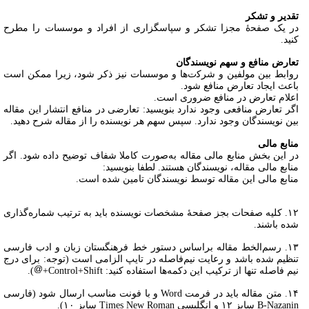
تقدیر و تشکر
در یک ﺻﻔﺤۀ ﻣﺠﺰا ﺗﺸﮑﺮ و ﺳﭙﺎﺳﮕﺰاری از اﻓﺮاد و ﻣﻮﺳﺴﺎت را مطرح
کنید.‬
تعارض منافع و سهم نویسندگان
رواﺑﻂ ﺑﯿﻦ ﻣﻮﻟﻔﯿﻦ و ﺷﺮﮐت‌ها و ﻣﻮﺳﺴﺎت نیز ذﮐﺮ ﺷﻮد، زیرا ﻣﻤﮑﻦ اﺳﺖ
ﺑﺎﻋﺚ ایجاد ﺗﻌﺎرض ﻣﻨﺎﻓﻊ ﺷﻮد.‬
اعلام تعارض در منافع ضروری است.
اگر تعارض منافعی وجود ندارد بنویسید: تعارضی در منافع انتشار این مقاله
بین نویسندگان وجود ندارد. سپس سهم هر نویسنده را از مقاله شرح دهید.
منابع مالی
در این بخش منابع مالی مقاله به‌صورت کاملا شفاف توضیح داده شود. اگر
منابع مالی مقاله، نویسندگان هستند. لطفا بنویسید:
منابع مالی این مقاله توسط نویسندگان تامین شده است.
۱۲. کلیه صفحات بجز صفحۀ مشخصات نویسنده باید به ترتیب شماره‌گذاری
شده باشند.
۱۳. رسم‌الخط مقاله بر‌اساس دستور خط فرهنگستان زبان و ادب فارسی
تنظیم شده باشد و رعایت نیم‌فاصله در تایپ الزامی است (توجه: برای درج
نیم فاصله تنها از ترکیب این دکمه‌ها استفاده کنید: Control+Shift+
).
۱۴. متن مقاله باید در فرمت Word و با فونت مناسب ارسال شود (فارسی
B-Nazanin سایز ۱۲ و انگلیسی Times New Roman سایز ۱۰).